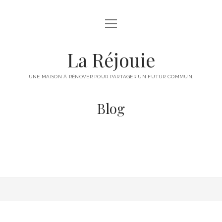
ouvrir
ACCUEIL
menu
LE PROJET
La Réjouie
CONTACTS
UNE MAISON À RÉNOVER POUR PARTAGER UN FUTUR COMMUN.
Blog