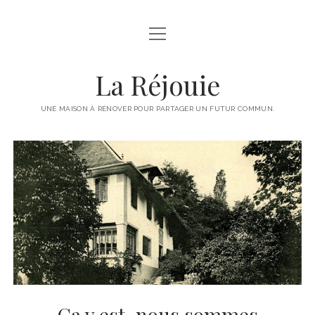
ouvrir
ACCUEIL
menu
LE PROJET
La Réjouie
CONTACTS
UNE MAISON À RÉNOVER POUR PARTAGER UN FUTUR COMMUN.
Ça y est, nous sommes