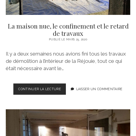
La maison nue, le confinement et le retard
de travaux
PUBLIÉ LE MARS 25, 2020
Il y a deux semaines nous avions fini tous les travaux
de démolition à l’intérieur de la Réjouie, tout ce qui
était nécessaire avant le…
LA
CONTINUER LA LECTURE
LAISSER UN COMMENTAIRE
MAISON
NUE,
LE
CONFINEMENT
ET
LE
RETARD
DE